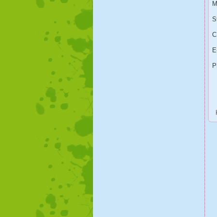
M
S
C
E
P