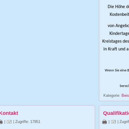
Die Höhe de
Kostenbei
von Angebo
Kindertage
Kreistages de
in Kraft und a
Wenn Sie eine B
berech
Kategorie:
Beis
Kontakt
Qualifikat
|
| Zugriffe: 17951
|
| Zugri