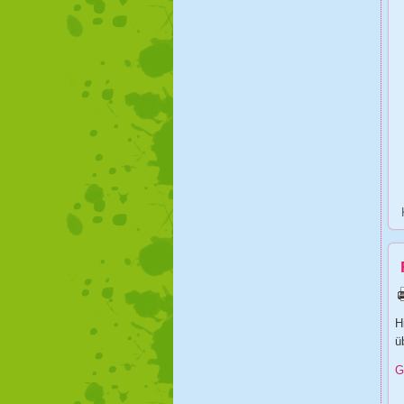
H
ü
G